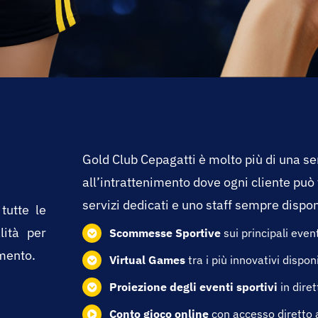
Gold Club Cepagatti è molto più di una se
all’intrattenimento dove ogni cliente può
servizi dedicati e uno staff sempre dispon
tutte le
lità per
Scommesse Sportive
sui principali event
mento.
Virtual Games
tra i più innovativi dispon
Proiezione degli eventi sportivi
in diret
Conto gioco online
con accesso diretto 