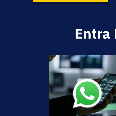
Entra