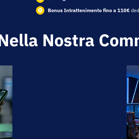
Bonus Intrattenimento fino a 110€
dedi
 Nella Nostra Com