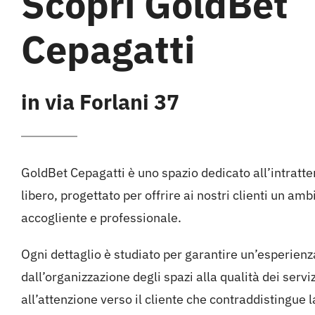
Scopri GoldBet
Cepagatti
in via Forlani 37
GoldBet Cepagatti è uno spazio dedicato all’intratt
libero, progettato per offrire ai nostri clienti un a
accogliente e professionale.
Ogni dettaglio è studiato per garantire un’esperienz
dall’organizzazione degli spazi alla qualità dei servizi
all’attenzione verso il cliente che contraddistingue l