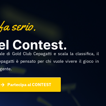
 fa serio.
el Contest.
ale di Gold Club Cepagatti e scala la classifica, il
pagatti è pensato per chi vuole vivere il gioco in
gente.
Partecipa al CONTEST