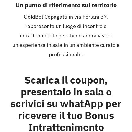
Un punto di riferimento sul territorio
GoldBet Cepagatti in via Forlani 37,
rappresenta un luogo di incontro e
intrattenimento per chi desidera vivere
un’esperienza in sala in un ambiente curato e
professionale.
Scarica il coupon,
presentalo in sala o
scrivici su whatApp per
ricevere il tuo
Bonus
Intrattenimento