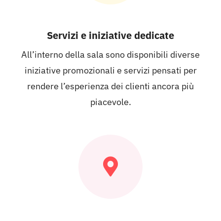
Servizi e iniziative dedicate
All’interno della sala sono disponibili diverse
iniziative promozionali e servizi pensati per
rendere l’esperienza dei clienti ancora più
piacevole.