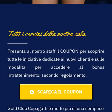
Tutti i servizi della nostra sala
Presenta al nostro staff il COUPON per scoprire
tutte le iniziative dedicate ai nuovi clienti e sulle
modalità per accedere al bonus
intrattenimento, secondo regolamento.
SCARICA IL COUPON
Gold Club Cepagatti è molto più di una semplice