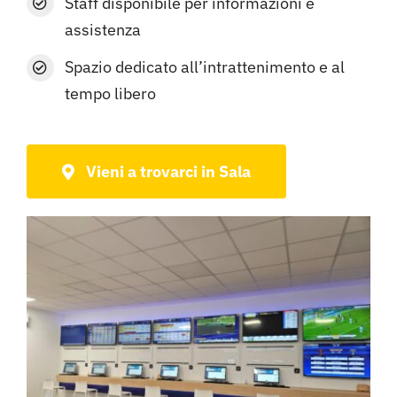
Staff disponibile per informazioni e
assistenza
Spazio dedicato all’intrattenimento e al
tempo libero
Vieni a trovarci in Sala