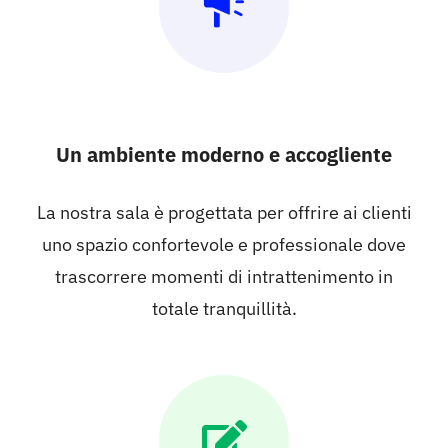
Un ambiente moderno e accogliente
La nostra sala è progettata per offrire ai clienti
uno spazio confortevole e professionale dove
trascorrere momenti di intrattenimento in
totale tranquillità.