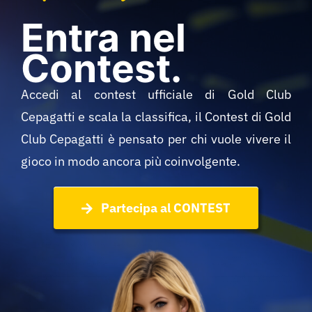
Entra nel
Contest.
Accedi al contest ufficiale di Gold Club
Cepagatti e scala la classifica, il Contest di Gold
Club Cepagatti è pensato per chi vuole vivere il
gioco in modo ancora più coinvolgente.
Partecipa al CONTEST