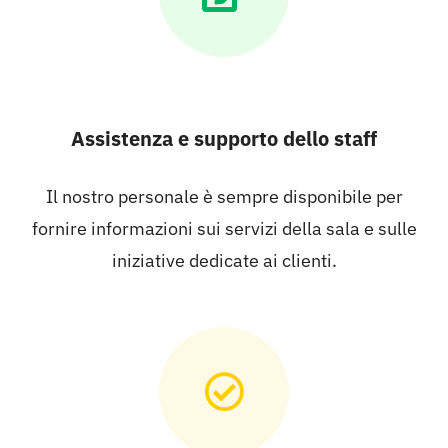
Assistenza e supporto dello staff
Il nostro personale è sempre disponibile per
fornire informazioni sui servizi della sala e sulle
iniziative dedicate ai clienti.