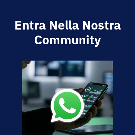
Entra Nella Nostra
Community