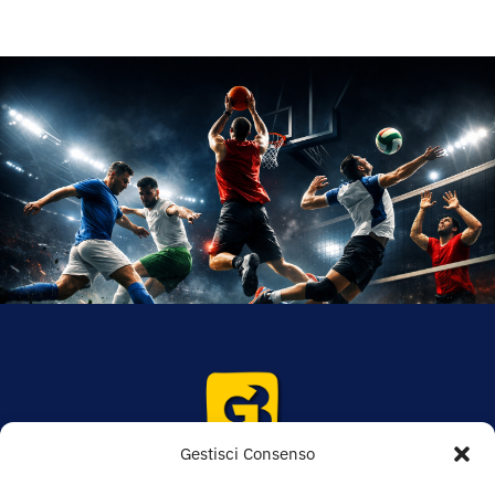
Gestisci Consenso