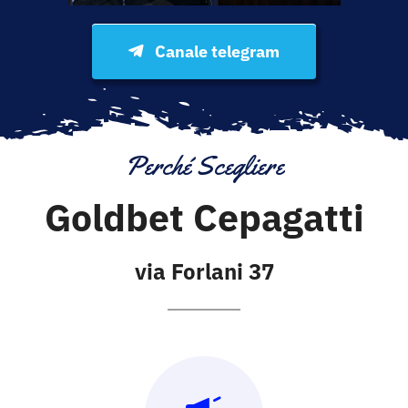
Canale telegram
Perché Scegliere
Goldbet Cepagatti
via Forlani 37