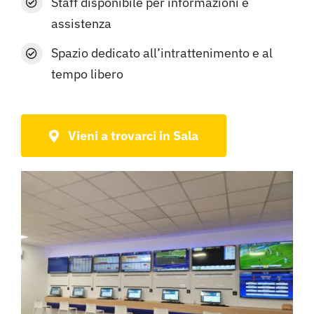
Staff disponibile per informazioni e
assistenza
Spazio dedicato all’intrattenimento e al
tempo libero
Vieni a trovarci in Sala