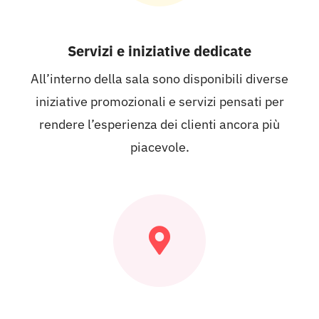
Servizi e iniziative dedicate
All’interno della sala sono disponibili diverse
iniziative promozionali e servizi pensati per
rendere l’esperienza dei clienti ancora più
piacevole.