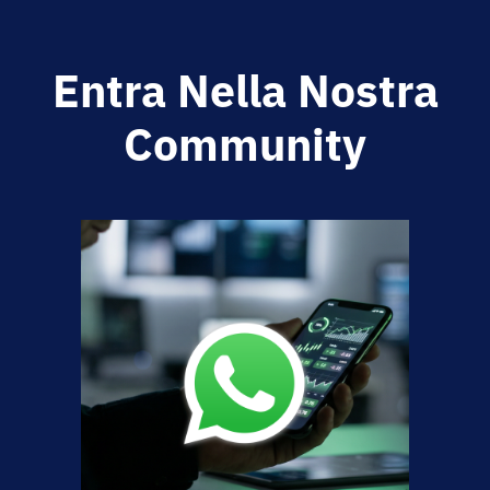
Entra Nella Nostra
Community