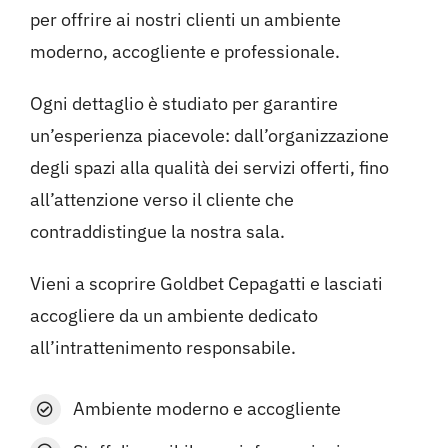
per offrire ai nostri clienti un ambiente
moderno, accogliente e professionale.
Ogni dettaglio è studiato per garantire
un’esperienza piacevole: dall’organizzazione
degli spazi alla qualità dei servizi offerti, fino
all’attenzione verso il cliente che
contraddistingue la nostra sala.
Vieni a scoprire Goldbet Cepagatti e lasciati
accogliere da un ambiente dedicato
all’intrattenimento responsabile.
Ambiente moderno e accogliente