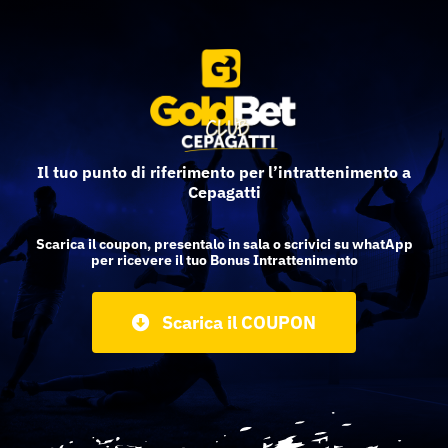
Skip
to
content
Il tuo punto di riferimento per l’intrattenimento a
Cepagatti
Scarica il coupon, presentalo in sala o scrivici su whatApp
per ricevere il tuo
Bonus Intrattenimento
Scarica il COUPON