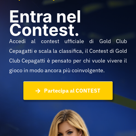
Entra nel
Contest.
Accedi al contest ufficiale di Gold Club
Cepagatti e scala la classifica, il Contest di Gold
Club Cepagatti è pensato per chi vuole vivere il
gioco in modo ancora più coinvolgente.
Partecipa al CONTEST