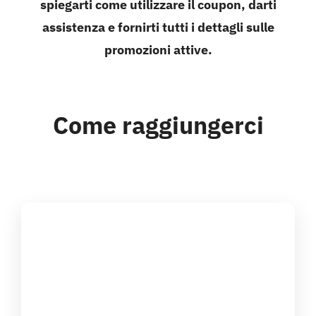
spiegarti come utilizzare il coupon, darti
assistenza e fornirti tutti i dettagli sulle
promozioni attive.
Come raggiungerci