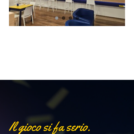
Il gioco si fa serio.