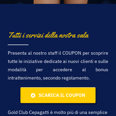
Tutti i servizi della nostra sala
Presenta al nostro staff il COUPON per scoprire
tutte le iniziative dedicate ai nuovi clienti e sulle
modalità per accedere al bonus
intrattenimento, secondo regolamento.
SCARICA IL COUPON
Gold Club Cepagatti è molto più di una semplice