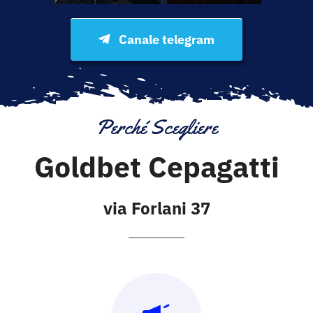
Canale telegram
Perché Scegliere
Goldbet Cepagatti
via Forlani 37