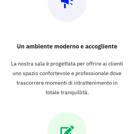
Un ambiente moderno e accogliente
La nostra sala è progettata per offrire ai clienti
uno spazio confortevole e professionale dove
trascorrere momenti di intrattenimento in
totale tranquillità.