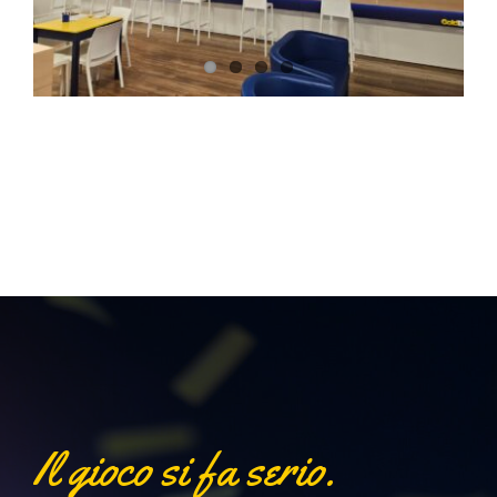
Il gioco si fa serio.