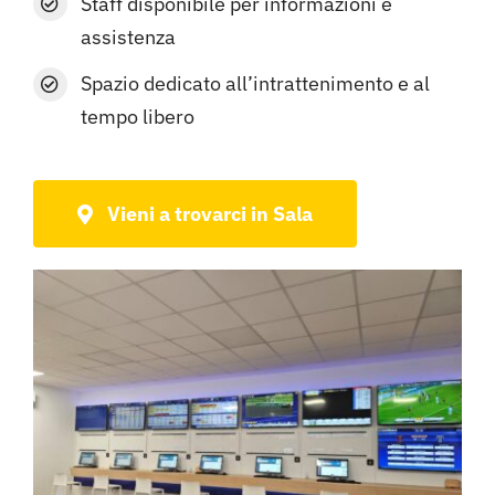
Staff disponibile per informazioni e
assistenza
Spazio dedicato all’intrattenimento e al
tempo libero
Vieni a trovarci in Sala