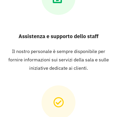
Assistenza e supporto dello staff
Il nostro personale è sempre disponibile per
fornire informazioni sui servizi della sala e sulle
iniziative dedicate ai clienti.