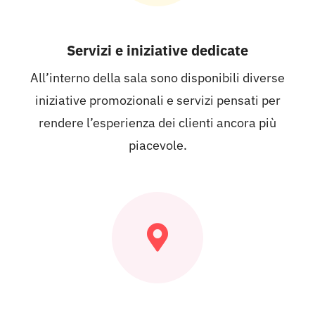
Servizi e iniziative dedicate
All’interno della sala sono disponibili diverse
iniziative promozionali e servizi pensati per
rendere l’esperienza dei clienti ancora più
piacevole.