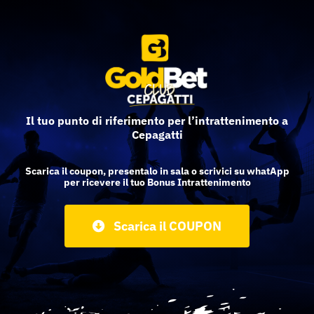
Skip
to
content
Il tuo punto di riferimento per l’intrattenimento a
Cepagatti
Scarica il coupon, presentalo in sala o scrivici su whatApp
per ricevere il tuo
Bonus Intrattenimento
Scarica il COUPON