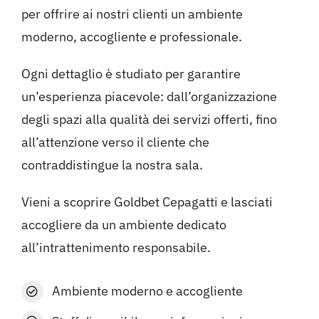
per offrire ai nostri clienti un ambiente
moderno, accogliente e professionale.
Ogni dettaglio è studiato per garantire
un’esperienza piacevole: dall’organizzazione
degli spazi alla qualità dei servizi offerti, fino
all’attenzione verso il cliente che
contraddistingue la nostra sala.
Vieni a scoprire Goldbet Cepagatti e lasciati
accogliere da un ambiente dedicato
all’intrattenimento responsabile.
Ambiente moderno e accogliente