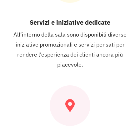
Servizi e iniziative dedicate
All’interno della sala sono disponibili diverse
iniziative promozionali e servizi pensati per
rendere l’esperienza dei clienti ancora più
piacevole.