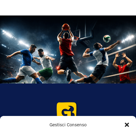
Gestisci Consenso