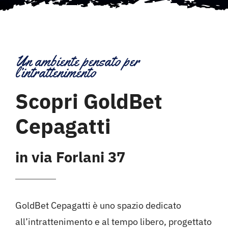
Un ambiente pensato per
l’intrattenimento
Scopri GoldBet
Cepagatti
in via Forlani 37
GoldBet Cepagatti è uno spazio dedicato
all’intrattenimento e al tempo libero, progettato