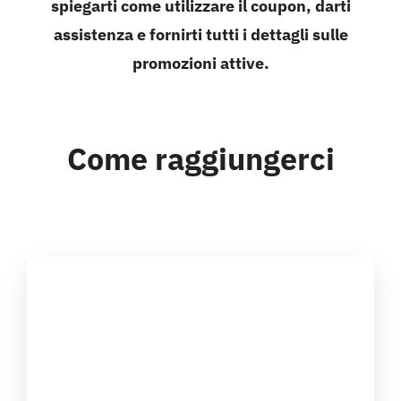
spiegarti come utilizzare il coupon, darti
assistenza e fornirti tutti i dettagli sulle
promozioni attive.
Come raggiungerci