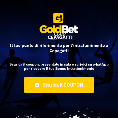
Skip
to
content
Il tuo punto di riferimento per l’intrattenimento a
Cepagatti
Scarica il coupon, presentalo in sala o scrivici su whatApp
per ricevere il tuo
Bonus Intrattenimento
Scarica il COUPON