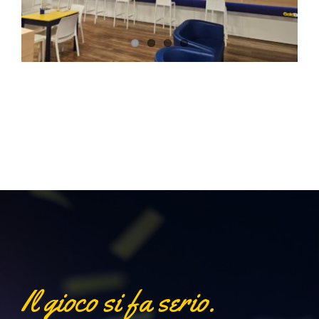
Il gioco si fa serio.