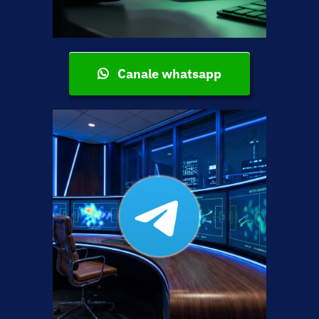
Canale whatsapp