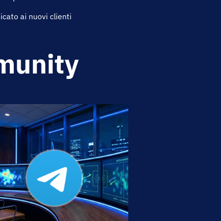
cato ai nuovi clienti
munity