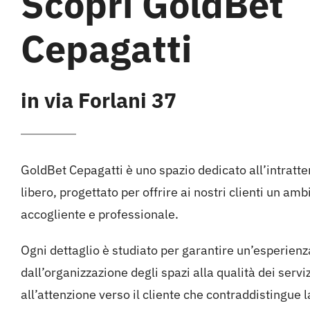
Scopri GoldBet
Cepagatti
in via Forlani 37
GoldBet Cepagatti è uno spazio dedicato all’intratt
libero, progettato per offrire ai nostri clienti un a
accogliente e professionale.
Ogni dettaglio è studiato per garantire un’esperienz
dall’organizzazione degli spazi alla qualità dei servizi
all’attenzione verso il cliente che contraddistingue l