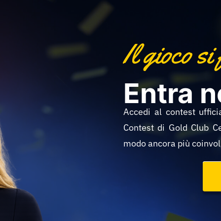
Il gioco si
Entra n
Accedi al contest uffici
Contest di Gold Club Ce
modo ancora più coinvol