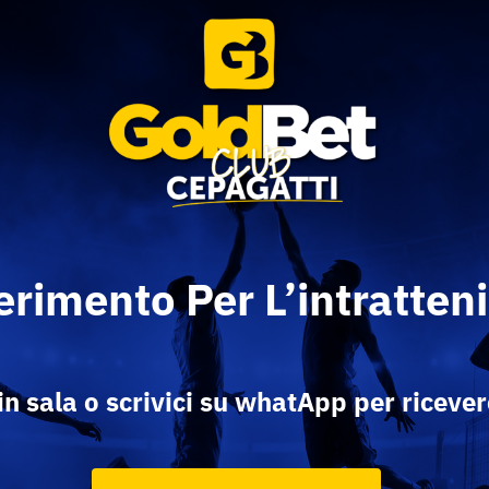
ferimento Per L’intratte
in sala o scrivici su whatApp per ricever